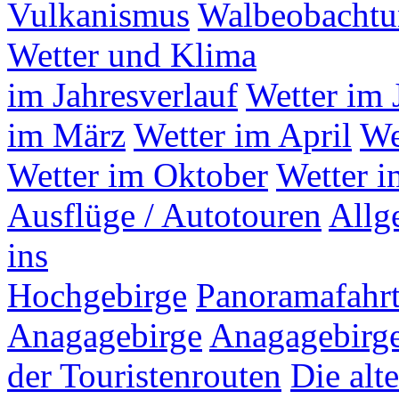
Vulkanismus
Walbeobacht
Wetter und Klima
im Jahresverlauf
Wetter im 
im März
Wetter im April
We
Wetter im Oktober
Wetter 
Ausflüge / Autotouren
Allg
ins
Hochgebirge
Panoramafahrt
Anagagebirge
Anagagebirge
der Touristenrouten
Die alt