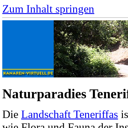
Zum Inhalt springen
Naturparadies Teneri
Die
Landschaft Teneriffas
is
wie Flora und Fauna der Ins