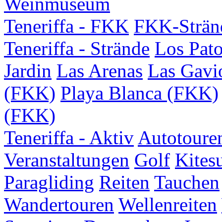
Weinmuseum
Teneriffa - FKK
FKK-Strän
Teneriffa - Strände
Los Pat
Jardin
Las Arenas
Las Gavi
(FKK)
Playa Blanca (FKK)
(FKK)
Teneriffa - Aktiv
Autotoure
Veranstaltungen
Golf
Kites
Paragliding
Reiten
Tauchen
Wandertouren
Wellenreiten