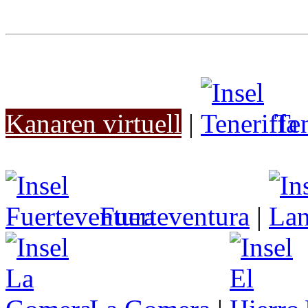
Kanaren virtuell
|
Ten
Fuerteventura
|