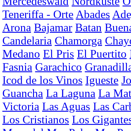
Mercedeswald
Nordküste
O
Teneriffa - Orte
Abades
Ade
Arona
Bajamar
Batan
Buena
Candelaria
Chamorga
Chay
Medano
El Pris
El Puertito
Fasnia
Garachico
Granadill
Icod de los Vinos
Igueste
J
Guancha
La Laguna
La Mat
Victoria
Las Aguas
Las Car
Los Cristianos
Los Gigante