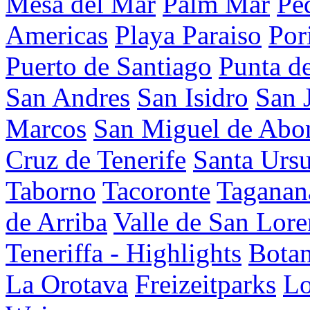
Mesa del Mar
Palm Mar
Pe
Americas
Playa Paraiso
Por
Puerto de Santiago
Punta d
San Andres
San Isidro
San 
Marcos
San Miguel de Abo
Cruz de Tenerife
Santa Ursu
Taborno
Tacoronte
Taganan
de Arriba
Valle de San Lor
Teneriffa - Highlights
Botan
La Orotava
Freizeitparks
Lo