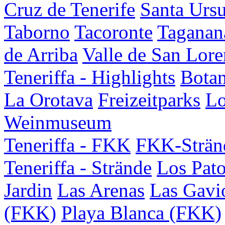
Cruz de Tenerife
Santa Ursu
Taborno
Tacoronte
Taganan
de Arriba
Valle de San Lor
Teneriffa - Highlights
Botan
La Orotava
Freizeitparks
Lo
Weinmuseum
Teneriffa - FKK
FKK-Strän
Teneriffa - Strände
Los Pat
Jardin
Las Arenas
Las Gavi
(FKK)
Playa Blanca (FKK)