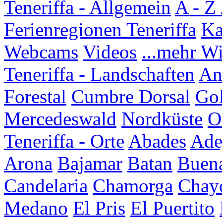
Teneriffa - Allgemein
A - Z 
Ferienregionen Teneriffa
Ka
Webcams
Videos
...mehr W
Teneriffa - Landschaften
An
Forestal
Cumbre Dorsal
Go
Mercedeswald
Nordküste
O
Teneriffa - Orte
Abades
Ade
Arona
Bajamar
Batan
Buena
Candelaria
Chamorga
Chay
Medano
El Pris
El Puertito