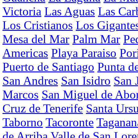
Victoria
Las Aguas
Las Car
Los Cristianos
Los Gigante
Mesa del Mar
Palm Mar
Pe
Americas
Playa Paraiso
Por
Puerto de Santiago
Punta d
San Andres
San Isidro
San 
Marcos
San Miguel de Abo
Cruz de Tenerife
Santa Ursu
Taborno
Tacoronte
Taganan
de Arriba
Valle de San Lor