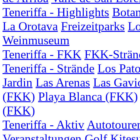
Teneriffa - Highlights
Botan
La Orotava
Freizeitparks
Lo
Weinmuseum
Teneriffa - FKK
FKK-Strän
Teneriffa - Strände
Los Pat
Jardin
Las Arenas
Las Gavi
(FKK)
Playa Blanca (FKK)
(FKK)
Teneriffa - Aktiv
Autotoure
Veranstaltungen
Golf
Kites