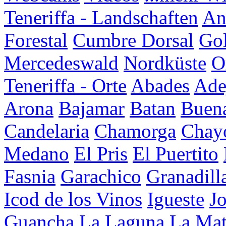
Teneriffa - Landschaften
An
Forestal
Cumbre Dorsal
Go
Mercedeswald
Nordküste
O
Teneriffa - Orte
Abades
Ade
Arona
Bajamar
Batan
Buena
Candelaria
Chamorga
Chay
Medano
El Pris
El Puertito
Fasnia
Garachico
Granadill
Icod de los Vinos
Igueste
J
Guancha
La Laguna
La Mat