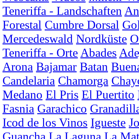
Teneriffa - Landschaften
An
Forestal
Cumbre Dorsal
Go
Mercedeswald
Nordküste
O
Teneriffa - Orte
Abades
Ade
Arona
Bajamar
Batan
Buena
Candelaria
Chamorga
Chay
Medano
El Pris
El Puertito
Fasnia
Garachico
Granadill
Icod de los Vinos
Igueste
J
Guancha
La Laguna
La Mat