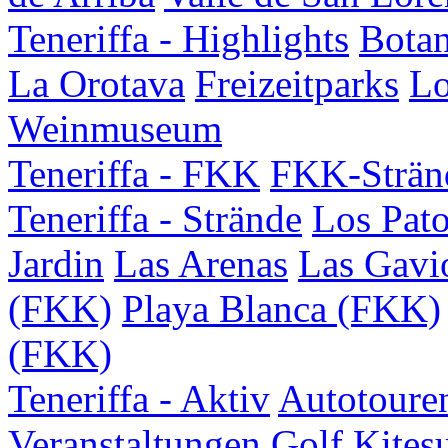
Teneriffa - Highlights
Botan
La Orotava
Freizeitparks
Lo
Weinmuseum
Teneriffa - FKK
FKK-Strän
Teneriffa - Strände
Los Pat
Jardin
Las Arenas
Las Gavi
(FKK)
Playa Blanca (FKK)
(FKK)
Teneriffa - Aktiv
Autotoure
Veranstaltungen
Golf
Kites