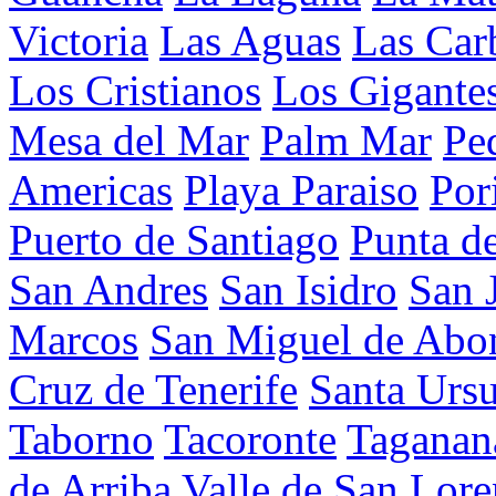
Victoria
Las Aguas
Las Car
Los Cristianos
Los Gigante
Mesa del Mar
Palm Mar
Pe
Americas
Playa Paraiso
Por
Puerto de Santiago
Punta d
San Andres
San Isidro
San 
Marcos
San Miguel de Abo
Cruz de Tenerife
Santa Ursu
Taborno
Tacoronte
Taganan
de Arriba
Valle de San Lor