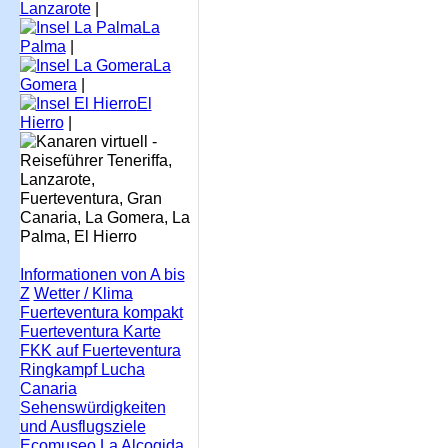
Lanzarote
|
La
Palma
|
La
Gomera
|
El
Hierro
|
Informationen von A bis
Z
Wetter / Klima
Fuerteventura kompakt
Fuerteventura Karte
FKK auf Fuerteventura
Ringkampf Lucha
Canaria
Sehenswürdigkeiten
und Ausflugsziele
Ecomuseo La Alcogida