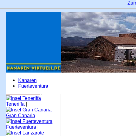
Zum
Kanaren
Fuerteventura
Fu
Kanaren virtuell
|
Teneriffa
|
Gran Canaria
|
Fuerteventura
|