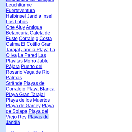
Leuchttürme
Fuerteventura
Halbinsel Jandia
Insel
Los Lobos
Orte
Ajuy
Antigua
Betancuria
Caleta de
Fuste
Corralejo
Costa
Calma
El Cotillo
Gran
Tarajal
Jandia Playa
La
Oliva
La Pared
Las
Playitas
Morro Jable
Pájara
Puerto del
Rosario
Vega de Rio
Palmas
Strände
Playas de
Corralejo
Playa Blanca
Playa Gran Tarajal
Playa de los Muertos
Playa de Garcey
Playa
de Solapa
Playa del
Viejo Rey
Playas de
Jandia