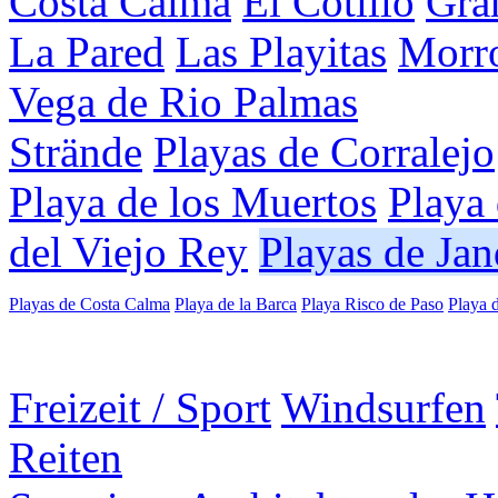
Costa Calma
El Cotillo
Gran
La Pared
Las Playitas
Morro
Vega de Rio Palmas
Strände
Playas de Corralejo
Playa de los Muertos
Playa
del Viejo Rey
Playas de Jan
Playas de Costa Calma
Playa de la Barca
Playa Risco de Paso
Playa 
Freizeit / Sport
Windsurfen
Reiten