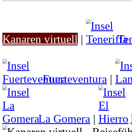
Kanaren virtuell
|
Ten
Fuerteventura
|
La Gomera
|