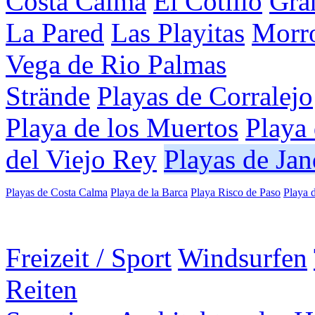
Costa Calma
El Cotillo
Gran
La Pared
Las Playitas
Morro
Vega de Rio Palmas
Strände
Playas de Corralejo
Playa de los Muertos
Playa
del Viejo Rey
Playas de Jan
Playas de Costa Calma
Playa de la Barca
Playa Risco de Paso
Playa 
Freizeit / Sport
Windsurfen
Reiten