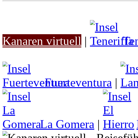
Kanaren virtuell
|
Ten
Fuerteventura
|
La Gomera
|