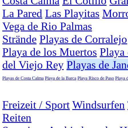
Costa Calma
El Cotillo
Gran
La Pared
Las Playitas
Morro
Vega de Rio Palmas
Strände
Playas de Corralejo
Playa de los Muertos
Playa
del Viejo Rey
Playas de Jan
Playas de Costa Calma
Playa de la Barca
Playa Risco de Paso
Playa 
Freizeit / Sport
Windsurfen
Reiten