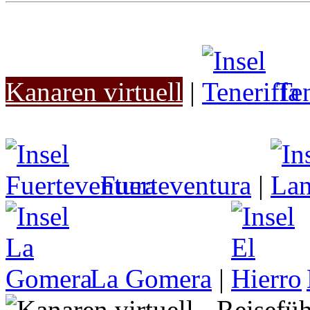
Kanaren virtuell
|
Ten
Fuerteventura
|
La Gomera
|