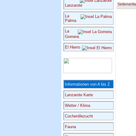
Seitenanfa
Lanzarote
La
Palma
La
Gomera
El Hierro
Informationen von A bis Z
Lanzarote Karte
Wetter / Klima
Cochenillezucht
Fauna