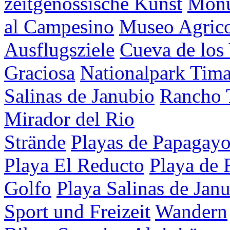
zeitgenössische Kunst
Mon
al Campesino
Museo Agrico
Ausflugsziele
Cueva de los
Graciosa
Nationalpark Tim
Salinas de Janubio
Rancho 
Mirador del Rio
Strände
Playas de Papagay
Playa El Reducto
Playa de 
Golfo
Playa Salinas de Jan
Sport und Freizeit
Wandern