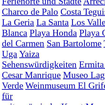
Ferienorte und Städte
Arrec
Charco de Palo
Costa Tegui
La Geria
La Santa
Los Vall
Blanca
Playa Honda
Playa
del Carmen
San Bartolome
Uga
Yaiza
Sehenswürdigkeiten
Ermita
Cesar Manrique
Museo Lag
Verde
Weinmuseum El Grif
für