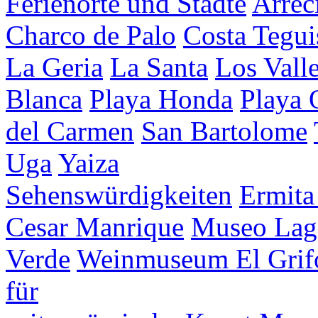
Ferienorte und Städte
Arrec
Charco de Palo
Costa Tegui
La Geria
La Santa
Los Vall
Blanca
Playa Honda
Playa
del Carmen
San Bartolome
Uga
Yaiza
Sehenswürdigkeiten
Ermita
Cesar Manrique
Museo Lag
Verde
Weinmuseum El Grif
für