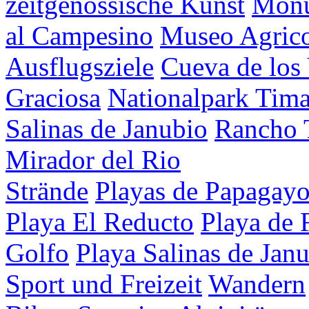
zeitgenössische Kunst
Mon
al Campesino
Museo Agrico
Ausflugsziele
Cueva de los
Graciosa
Nationalpark Tim
Salinas de Janubio
Rancho 
Mirador del Rio
Strände
Playas de Papagay
Playa El Reducto
Playa de 
Golfo
Playa Salinas de Jan
Sport und Freizeit
Wandern