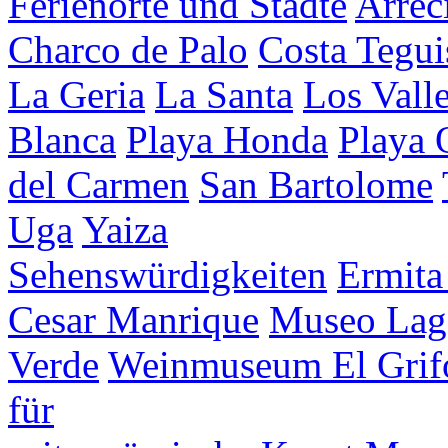
Ferienorte und Städte
Arrec
Charco de Palo
Costa Tegui
La Geria
La Santa
Los Vall
Blanca
Playa Honda
Playa
del Carmen
San Bartolome
Uga
Yaiza
Sehenswürdigkeiten
Ermita
Cesar Manrique
Museo Lag
Verde
Weinmuseum El Grif
für