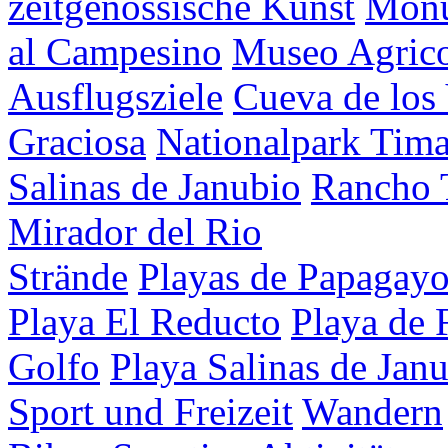
zeitgenössische Kunst
Mon
al Campesino
Museo Agrico
Ausflugsziele
Cueva de los
Graciosa
Nationalpark Tim
Salinas de Janubio
Rancho 
Mirador del Rio
Strände
Playas de Papagay
Playa El Reducto
Playa de 
Golfo
Playa Salinas de Jan
Sport und Freizeit
Wandern