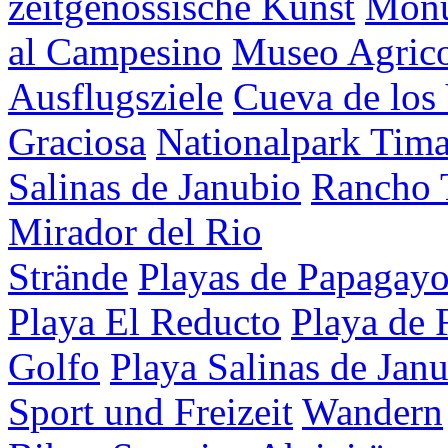
zeitgenössische Kunst
Mon
al Campesino
Museo Agrico
Ausflugsziele
Cueva de los
Graciosa
Nationalpark Tim
Salinas de Janubio
Rancho 
Mirador del Rio
Strände
Playas de Papagay
Playa El Reducto
Playa de 
Golfo
Playa Salinas de Jan
Sport und Freizeit
Wandern