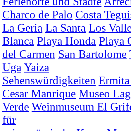
Ferienorte und Städte
Arrec
Charco de Palo
Costa Tegui
La Geria
La Santa
Los Vall
Blanca
Playa Honda
Playa
del Carmen
San Bartolome
Uga
Yaiza
Sehenswürdigkeiten
Ermita
Cesar Manrique
Museo Lag
Verde
Weinmuseum El Grif
für