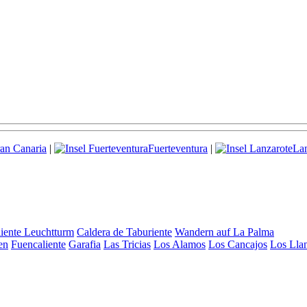
an Canaria
|
Fuerteventura
|
Lan
iente Leuchtturm
Caldera de Taburiente
Wandern auf La Palma
en
Fuencaliente
Garafia
Las Tricias
Los Alamos
Los Cancajos
Los Lla