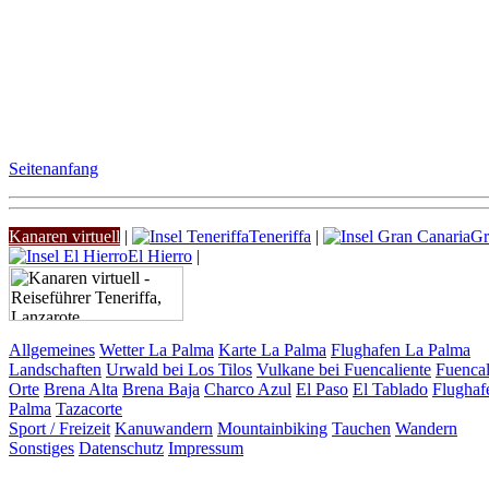
Seitenanfang
Kanaren virtuell
|
Teneriffa
|
Gr
El Hierro
|
Allgemeines
Wetter La Palma
Karte La Palma
Flughafen La Palma
Landschaften
Urwald bei Los Tilos
Vulkane bei Fuencaliente
Fuencal
Orte
Brena Alta
Brena Baja
Charco Azul
El Paso
El Tablado
Flughaf
Palma
Tazacorte
Sport / Freizeit
Kanuwandern
Mountainbiking
Tauchen
Wandern
Sonstiges
Datenschutz
Impressum