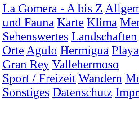
La Gomera - A bis Z
Allgem
und Fauna
Karte
Klima
Men
Sehenswertes
Landschaften
Orte
Agulo
Hermigua
Playa
Gran Rey
Vallehermoso
Sport / Freizeit
Wandern
Mo
Sonstiges
Datenschutz
Imp