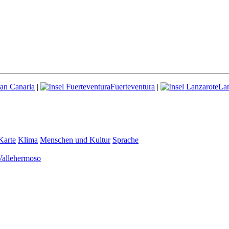
an Canaria
|
Fuerteventura
|
Lan
Karte
Klima
Menschen und Kultur
Sprache
Vallehermoso