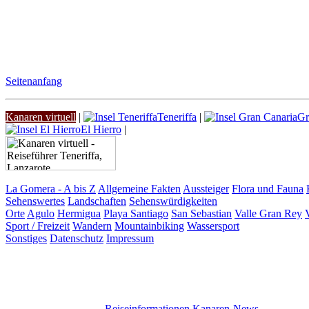
Seitenanfang
Kanaren virtuell
|
Teneriffa
|
Gr
El Hierro
|
La Gomera - A bis Z
Allgemeine Fakten
Aussteiger
Flora und Fauna
Sehenswertes
Landschaften
Sehenswürdigkeiten
Orte
Agulo
Hermigua
Playa Santiago
San Sebastian
Valle Gran Rey
Sport / Freizeit
Wandern
Mountainbiking
Wassersport
Sonstiges
Datenschutz
Impressum
Reiseinformationen
Kanaren-News