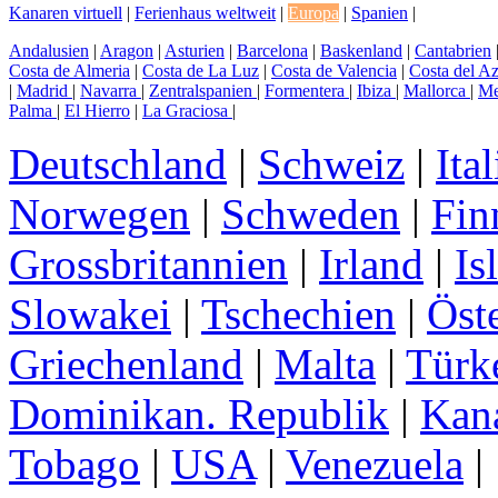
Kanaren virtuell
|
Ferienhaus weltweit
|
Europa
|
Spanien
|
Andalusien
|
Aragon
|
Asturien
|
Barcelona
|
Baskenland
|
Cantabrien
Costa de Almeria
|
Costa de La Luz
|
Costa de Valencia
|
Costa del A
|
Madrid
|
Navarra
|
Zentralspanien
|
Formentera
|
Ibiza
|
Mallorca
|
Me
Palma
|
El Hierro
|
La Graciosa
|
Deutschland
|
Schweiz
|
Ita
Norwegen
|
Schweden
|
Fin
Grossbritannien
|
Irland
|
Is
Slowakei
|
Tschechien
|
Öst
Griechenland
|
Malta
|
Türk
Dominikan. Republik
|
Kan
Tobago
|
USA
|
Venezuela
|